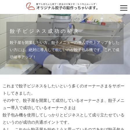
餃子ビジネス成功の秘訣
餃子屋を開業したい方、餃子メニューの導入で売上アップをした
い方には、絶対に導入して欲しいのが餃子包み機です。これで成
功確率アップ！
これまで餃子ビジネスをしたいという多くのオーナーさまをサポー
トしてきました。
その中で、餃子屋を開業して成功しているオーナーさま、餃子メニ
ュー導入で成功しているオーナーさまは
餃子包み機を使用してしっかりとビジネスとして成り立たせている
というのが成功の共通ポイントです。
もし、これから餃子屋を始めようと思っているのであれば餃子包み