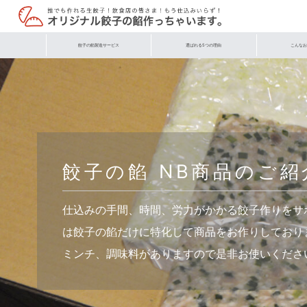
餃子の餡製造サービス
選ばれる5つの理由
こんなお
餃子の餡 NB商品のご紹
仕込みの手間、時間、労力がかかる餃子作りをサ
は餃子の餡だけに特化して商品をお作りしており
ミンチ、調味料がありますので是非お使いくださ