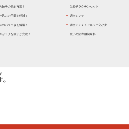
の餃子の餡を再現！
生餃子ラクチンセット
仕込みの手間を軽減！
調合ミンチ
味のバラつきを解消！
調合ミンチ＆アルファ化小麦
算がラクな餃子が完成！
餃子の餡専用調味料