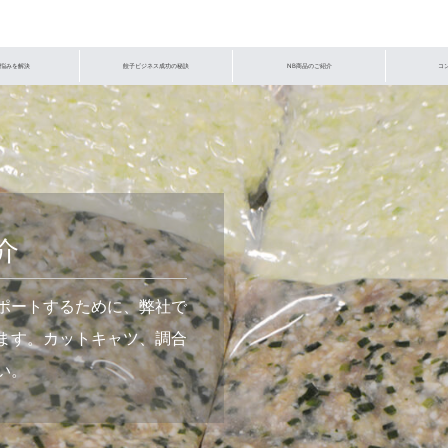
悩みを解決
餃子ビジネス成功の秘訣
NB商品のご紹介
コ
介
ポートするために、弊社で
ます。カットキャツ、調合
い。