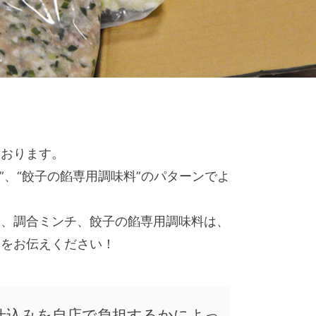
ております。
”、“餃子の餡専用調味料”のパターンでよ
た、調合ミンチ、餃子の餡専用調味料は、
望をお伝えください！
仕込みを自店で負担するかによっ