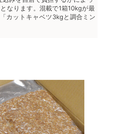
なります。混載で1箱10kgが最
や「カットキャベツ3kgと調合ミン