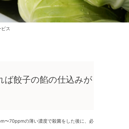
ービス
れば餃子の餡の仕込みが
m〜70ppmの薄い濃度で殺菌をした後に、必