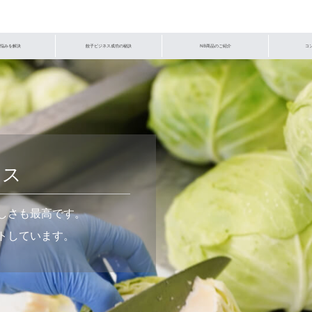
悩みを解決
餃子ビジネス成功の秘訣
NB商品のご紹介
コ
ビス
しさも最高です。
トしています。