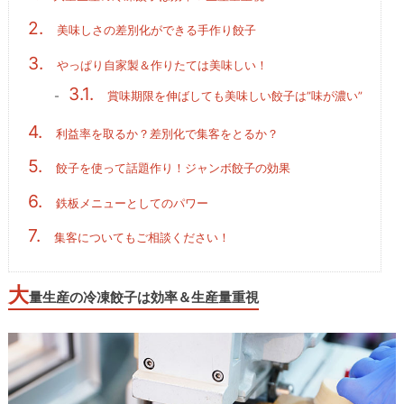
2.
美味しさの差別化ができる手作り餃子
3.
やっぱり自家製＆作りたては美味しい！
3.1.
賞味期限を伸ばしても美味しい餃子は”味が濃い”
4.
利益率を取るか？差別化で集客をとるか？
5.
餃子を使って話題作り！ジャンボ餃子の効果
6.
鉄板メニューとしてのパワー
7.
集客についてもご相談ください！
大
量生産の冷凍餃子は効率＆生産量重視