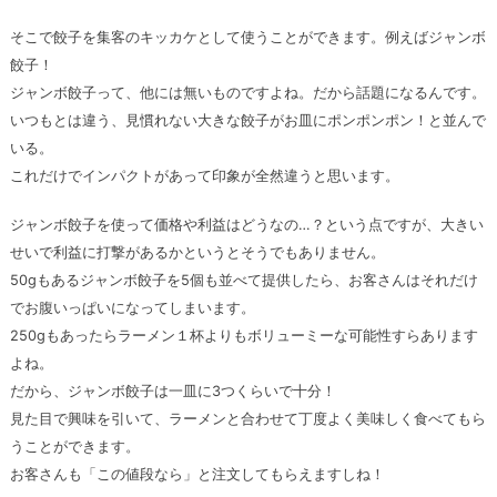
そこで餃子を集客のキッカケとして使うことができます。例えばジャンボ
餃子！
ジャンボ餃子って、他には無いものですよね。だから話題になるんです。
いつもとは違う、見慣れない大きな餃子がお皿にポンポンポン！と並んで
いる。
これだけでインパクトがあって印象が全然違うと思います。
ジャンボ餃子を使って価格や利益はどうなの…？という点ですが、大きい
せいで利益に打撃があるかというとそうでもありません。
50gもあるジャンボ餃子を5個も並べて提供したら、お客さんはそれだけ
でお腹いっぱいになってしまいます。
250gもあったらラーメン１杯よりもボリューミーな可能性すらあります
よね。
だから、ジャンボ餃子は一皿に3つくらいで十分！
見た目で興味を引いて、ラーメンと合わせて丁度よく美味しく食べてもら
うことができます。
お客さんも「この値段なら」と注文してもらえますしね！