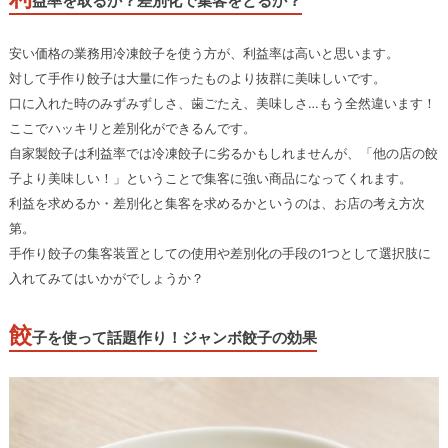
益率を取るか？差別化で集客をとるか？
安い価格の業務用冷凍餃子を使う方が、利益率は高いと思います。
対して手作り餃子は大量に作ったものより抜群に美味しいです。
口に入れた時のみずみずしさ、歯ごたえ、美味しさ…もう全然違います！
ここでハッキリと差別化ができるんです。
自家製餃子は利益率では冷凍餃子に劣るかもしれませんが、「他の店の餃
子より美味しい！」ということで集客に強い商品になってくれます。
利益を求めるか・差別化と集客を求めるかというのは、お店の考え方次
第。
手作り餃子の集客装置としての使用や差別化の手段の1つとして選択肢に
入れてみてはいかがでしょうか？
餃
子を使って話題作り！ジャンボ餃子の効果